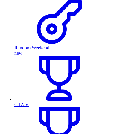
Random Weekend
new
GTA V