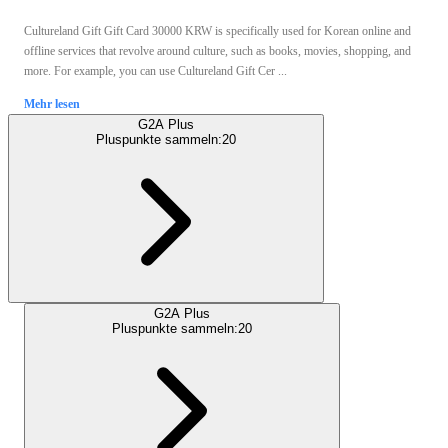
Cultureland Gift Gift Card 30000 KRW is specifically used for Korean online and
offline services that revolve around culture, such as books, movies, shopping, and
more. For example, you can use Cultureland Gift Cer ...
Mehr lesen
G2A Plus
Pluspunkte sammeln:
20
G2A Plus
Pluspunkte sammeln:
20