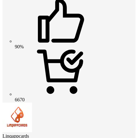
90%
6670
Linqappcards