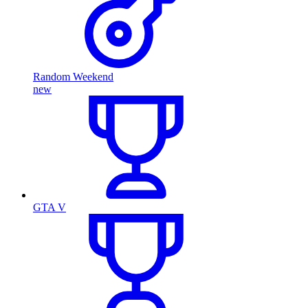
Random Weekend
new
GTA V