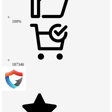
100%
187346