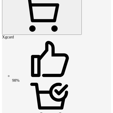
Xgcard
98%