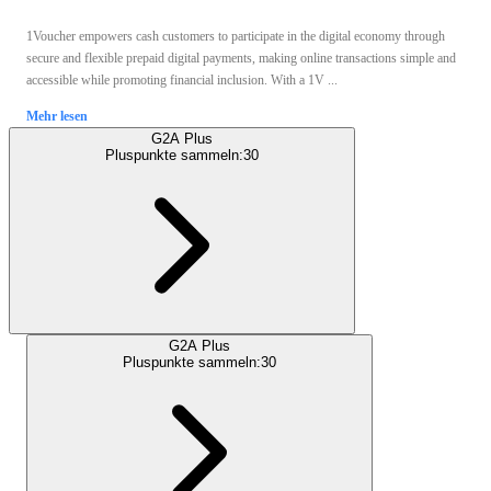
1Voucher empowers cash customers to participate in the digital economy through
secure and flexible prepaid digital payments, making online transactions simple and
accessible while promoting financial inclusion. With a 1V ...
Mehr lesen
G2A Plus
Pluspunkte sammeln:
30
G2A Plus
Pluspunkte sammeln:
30