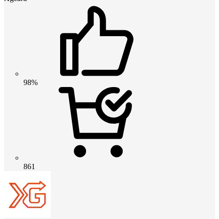
98%
861