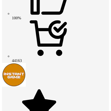
100%
44163