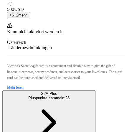
500
USD
+
6
+
2
mehr.
Kann nicht aktiviert werden in
Österreich
Länderbeschränkungen
Victoria's Secret e-gift card is a convenient and flexible way to give the gift of
lingerie, sleepwear, beauty products, and accessories to your loved ones. The e-gift
card can be purchased and delivered online via email ...
Mehr lesen
G2A Plus
Pluspunkte sammeln:
28