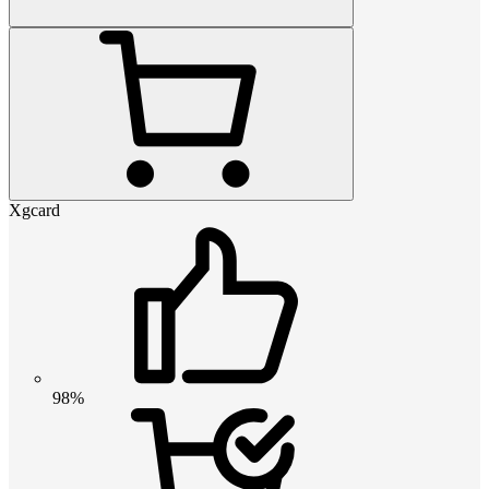
Xgcard
98%