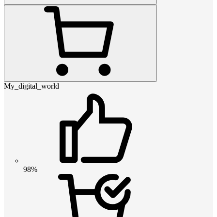
My_digital_world
98%