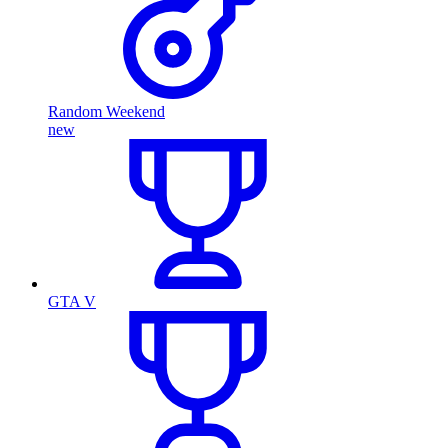
Random Weekend
new
GTA V