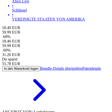
Xbox Live
•
Schlüssel
•
VEREINIGTE STAATEN VON AMERIKA
18.40
EUR
59.99
EUR
-
69
%
18.40
EUR
59.99
EUR
-
69
%
31.20
EUR
Du sparst:
55.78
EUR
Bundle-Details überprüfen
Paketdetails
In den Warenkorb legen
ANGEBOT VON: Lordofstorms