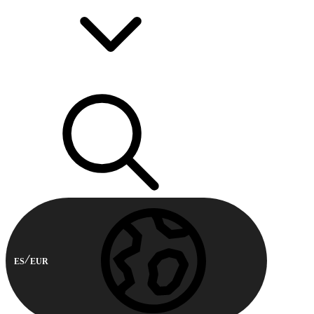
ES
EUR