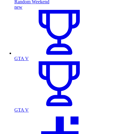
Random Weekend
new
GTA V
GTA V