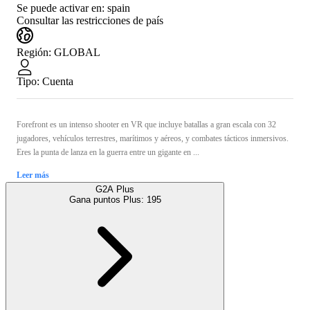
Se puede activar en:
spain
Consultar las restricciones de país
Región
:
GLOBAL
Tipo
:
Cuenta
Forefront es un intenso shooter en VR que incluye batallas a gran escala con 32
jugadores, vehículos terrestres, marítimos y aéreos, y combates tácticos inmersivos.
Eres la punta de lanza en la guerra entre un gigante en ...
Leer más
G2A Plus
Gana puntos Plus:
195