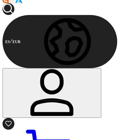
ES
EUR