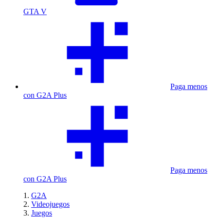
GTA V
Paga menos
con G2A Plus
Paga menos
con G2A Plus
G2A
Videojuegos
Juegos