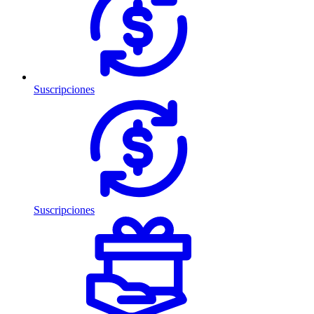
Suscripciones
Suscripciones