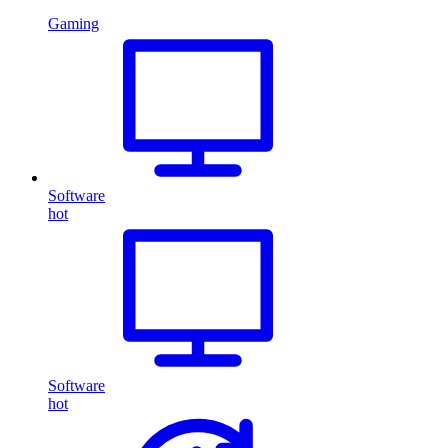
Gaming
Software
hot
Software
hot