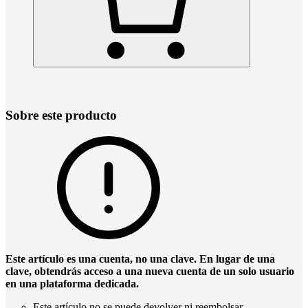
Sobre este producto
Este artículo es una cuenta, no una clave. En lugar de una
clave, obtendrás acceso a una nueva cuenta de un solo usuario
en una plataforma dedicada.
Este artículo no se puede devolver ni reembolsar.