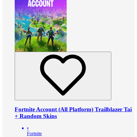
Fortnite Account (All Platform) Trailblazer Tai
+ Random Skins
•
Fortnite