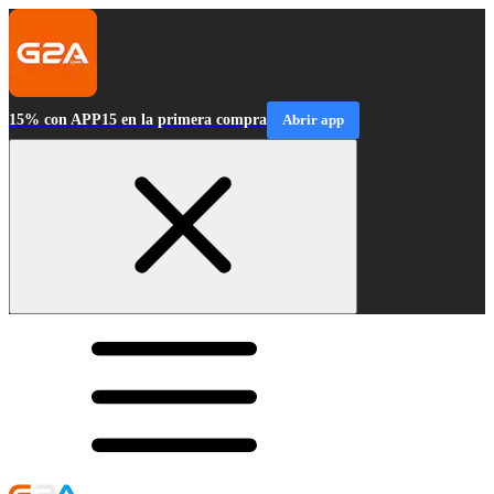
15% con APP15 en la primera compra
Abrir app