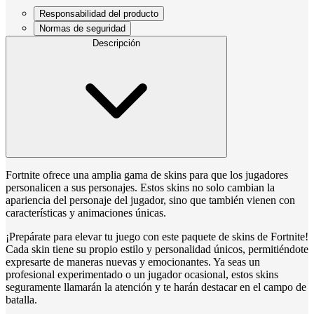
Responsabilidad del producto
Normas de seguridad
Descripción
Fortnite ofrece una amplia gama de skins para que los jugadores
personalicen a sus personajes. Estos skins no solo cambian la
apariencia del personaje del jugador, sino que también vienen con
características y animaciones únicas.
¡Prepárate para elevar tu juego con este paquete de skins de Fortnite!
Cada skin tiene su propio estilo y personalidad únicos, permitiéndote
expresarte de maneras nuevas y emocionantes. Ya seas un
profesional experimentado o un jugador ocasional, estos skins
seguramente llamarán la atención y te harán destacar en el campo de
batalla.