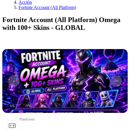
Acción
Fortnite Account (All Platform)
Fortnite Account (All Platform) Omega
with 100+ Skins - GLOBAL
1
/
1
Plataforma
: