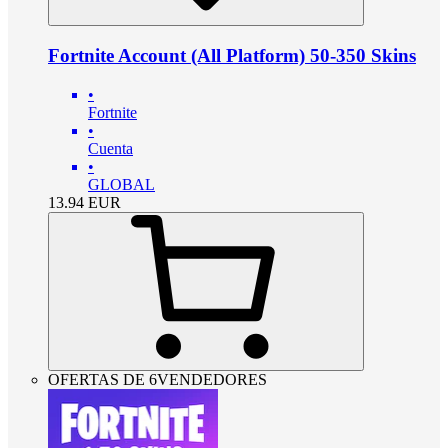
Fortnite Account (All Platform) 50-350 Skins
•
Fortnite
•
Cuenta
•
GLOBAL
13.94
EUR
OFERTAS DE 6VENDEDORES