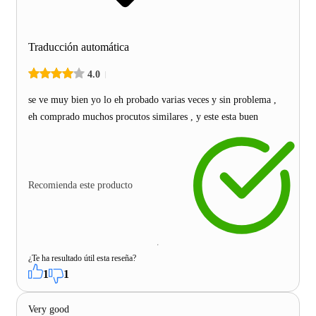
Traducción automática
4.0
se ve muy bien yo lo eh probado varias veces y sin problema ,
eh comprado muchos procutos similares , y este esta buen
Recomienda este producto
¿Te ha resultado útil esta reseña?
1
1
Very good