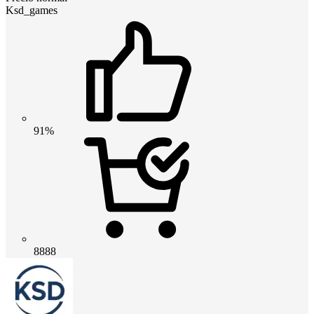
Ksd_games
91%
8888