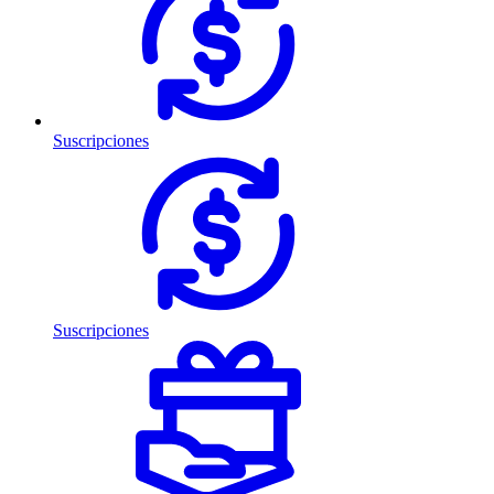
Suscripciones
Suscripciones