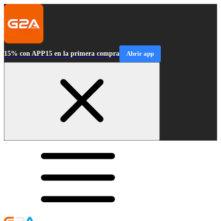
15% con APP15 en la primera compra
Abrir app