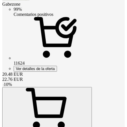
Gabezone
99%
Comentarios positivos
11624
Ver detalles de la oferta
20.48
EUR
22.76
EUR
-
10
%