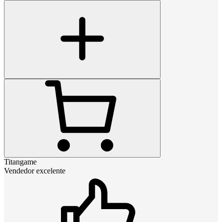
Titangame
Vendedor excelente