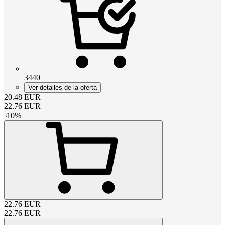
3440
Ver detalles de la oferta
20.48
EUR
22.76
EUR
-
10
%
22.76
EUR
22.76
EUR