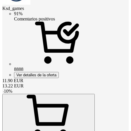
Ksd_games
91%
Comentarios positivos
8888
Ver detalles de la oferta
11.90
EUR
13.22
EUR
-
10
%