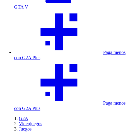
GTA V
Paga menos
con G2A Plus
Paga menos
con G2A Plus
G2A
Videojuegos
Juegos