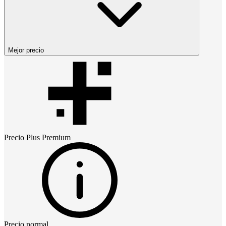
Mejor precio
Precio
Plus Premium
Precio normal