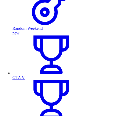
Random Weekend
new
GTA V