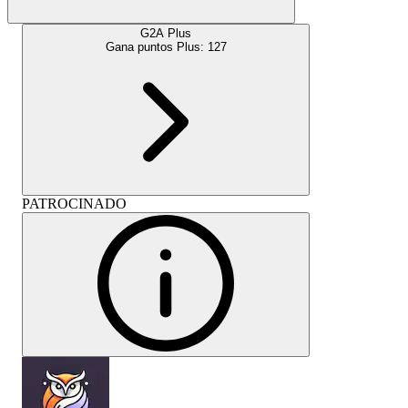
G2A Plus
Gana puntos Plus:
127
PATROCINADO