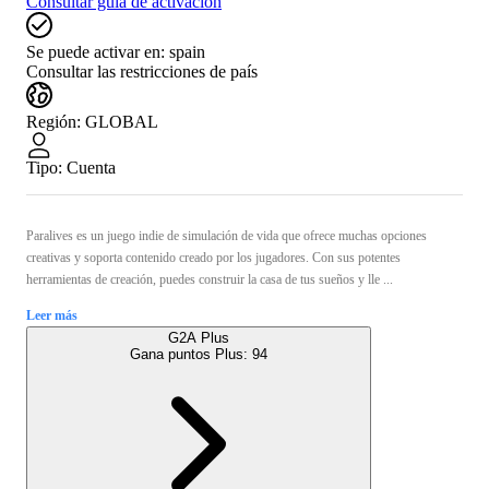
Consultar guía de activación
Se puede activar en:
spain
Consultar las restricciones de país
Región
:
GLOBAL
Tipo
:
Cuenta
Paralives es un juego indie de simulación de vida que ofrece muchas opciones
creativas y soporta contenido creado por los jugadores. Con sus potentes
herramientas de creación, puedes construir la casa de tus sueños y lle ...
Leer más
G2A Plus
Gana puntos Plus:
94