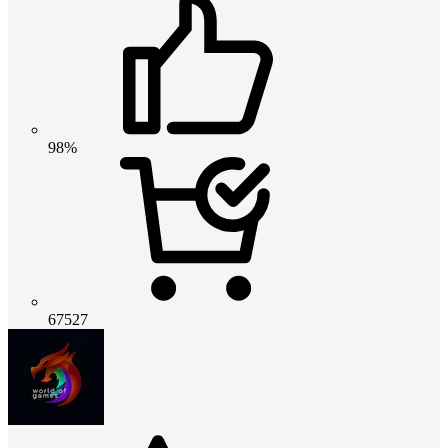
98%
67527