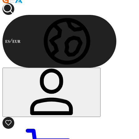
ES
EUR