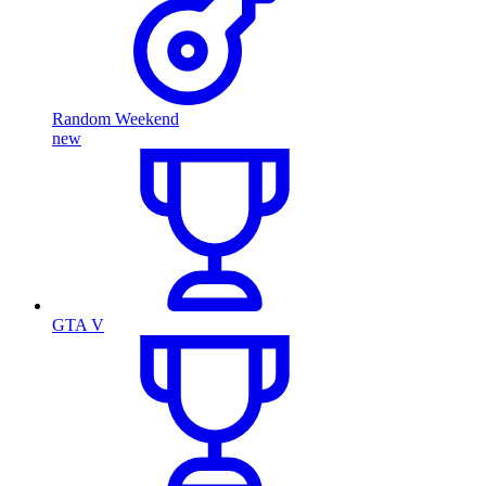
Random Weekend
new
GTA V