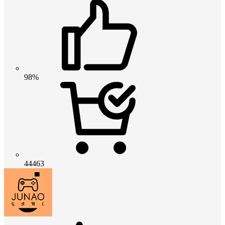
98%
44463