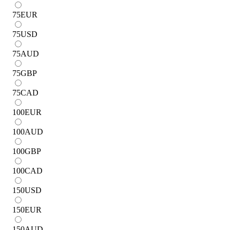
75
EUR
75
USD
75
AUD
75
GBP
75
CAD
100
EUR
100
AUD
100
GBP
100
CAD
150
USD
150
EUR
150
AUD