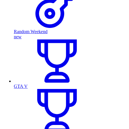
Random Weekend
new
GTA V