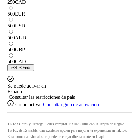
250
CAD
500
EUR
500
USD
500
AUD
500
GBP
500
CAD
+
64
+
60
más
Se puede activar en
España
Consultar las restricciones de país
Cómo activar
Consultar guía de activación
TikTok Coins y RecargaPuedes comprar TikTok Coins con la Tarjeta de Regalo
TikTok de Rewarble, una excelente opción para mejorar tu experiencia en TikTok.
Estas monedas virtuales se pueden recargar directamente en la apl ...