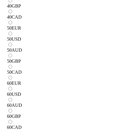
40
GBP
40
CAD
50
EUR
50
USD
50
AUD
50
GBP
50
CAD
60
EUR
60
USD
60
AUD
60
GBP
60
CAD