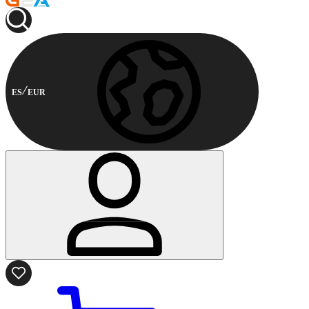
ES
EUR