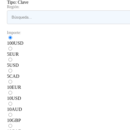
Tipo
:
Clave
Región:
Importe:
100
USD
5
EUR
5
USD
5
CAD
10
EUR
10
USD
10
AUD
10
GBP