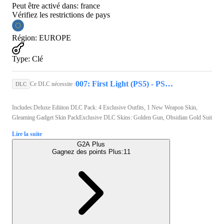
Peut être activé dans:
france
Vérifiez les restrictions de pays
Région
:
EUROPE
Type
:
Clé
007: First Light (PS5) - PSN Account - GLOBAL
Ce DLC nécessite :
DLC
Includes:Deluxe Ediiton DLC Pack: 4 Exclusive Outfits, 1 New Weapon Skin,
Gleaming Gadget Skin PackExclusive DLC Skins: Golden Gun, Obsidian Gold Suit
Lire la suite
G2A Plus
Gagnez des points Plus:
11