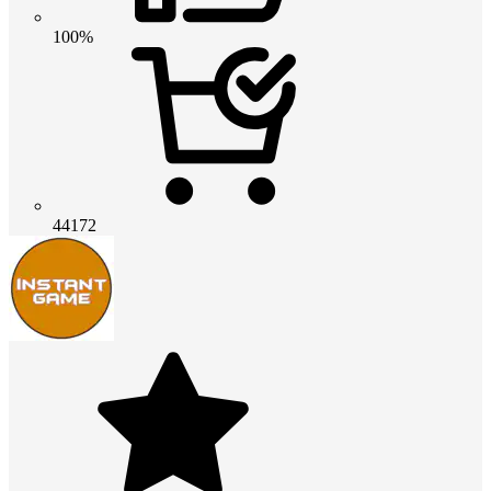
100%
44172