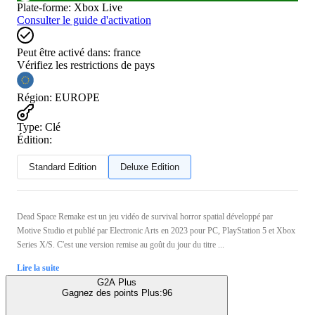
Plate-forme
:
Xbox Live
Consulter le guide d'activation
Peut être activé dans:
france
Vérifiez les restrictions de pays
Région
:
EUROPE
Type
:
Clé
Édition:
Standard Edition
Deluxe Edition
Dead Space Remake est un jeu vidéo de survival horror spatial développé par
Motive Studio et publié par Electronic Arts en 2023 pour PC, PlayStation 5 et Xbox
Series X/S. C'est une version remise au goût du jour du titre ...
Lire la suite
G2A Plus
Gagnez des points Plus:
96