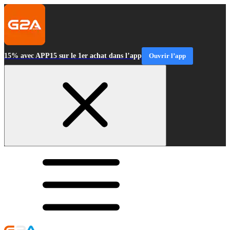
15% avec APP15 sur le 1er achat dans l’app
Ouvrir l’app