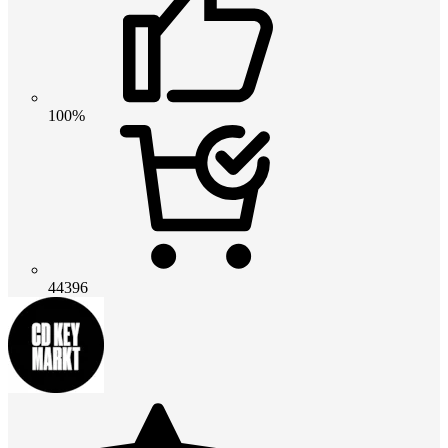
100%
44396