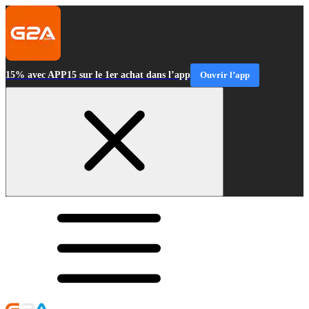
15% avec APP15 sur le 1er achat dans l’app
Ouvrir l’app