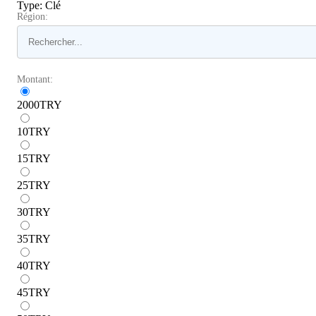
Type
:
Clé
Région:
Montant:
2000
TRY
10
TRY
15
TRY
25
TRY
30
TRY
35
TRY
40
TRY
45
TRY