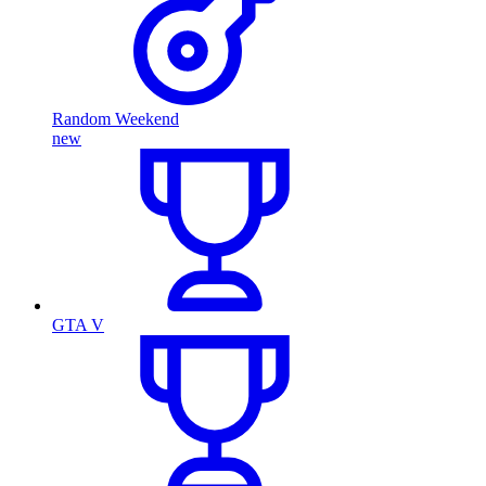
Random Weekend
new
GTA V