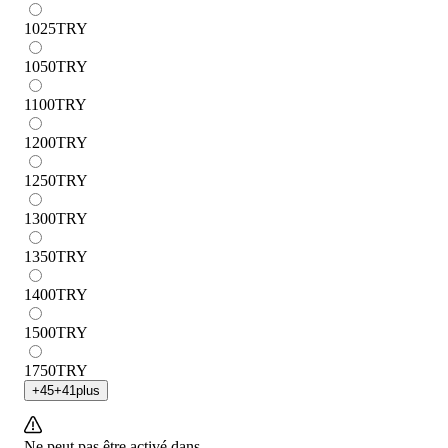
1025
TRY
1050
TRY
1100
TRY
1200
TRY
1250
TRY
1300
TRY
1350
TRY
1400
TRY
1500
TRY
1750
TRY
+
45
+
41
plus
Ne peut pas être activé dans