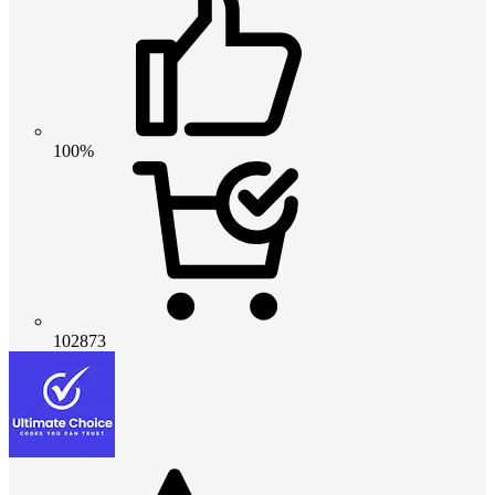
100%
102873