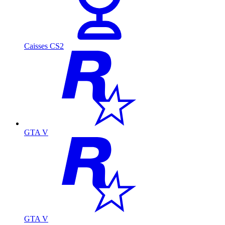
Caisses CS2
GTA V
GTA V