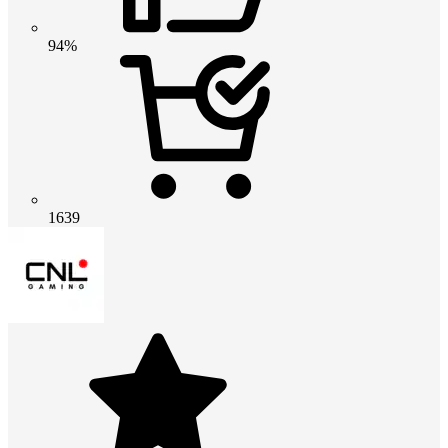
94%
1639