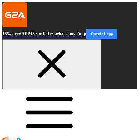
15% avec APP15 sur le 1er achat dans l’app
Ouvrir l’app