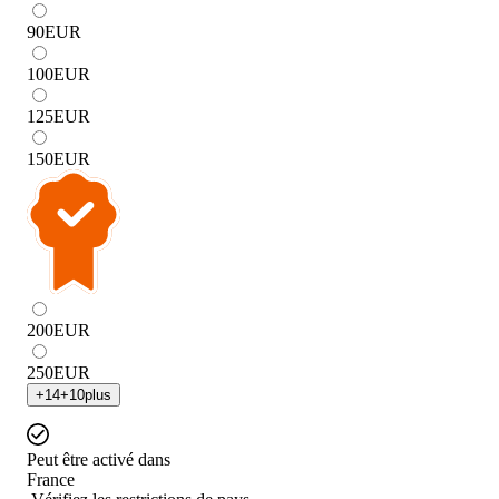
90
EUR
100
EUR
125
EUR
150
EUR
200
EUR
250
EUR
+
14
+
10
plus
Peut être activé dans
France