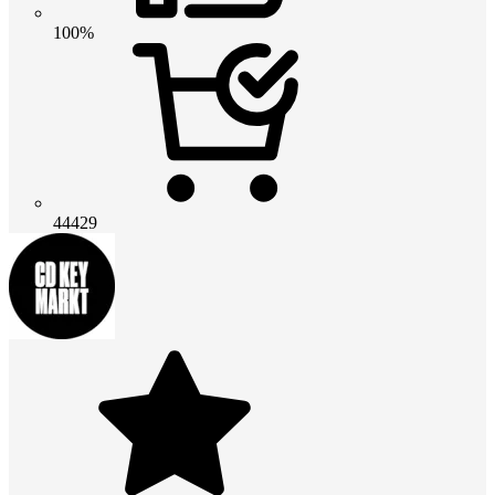
100%
44429