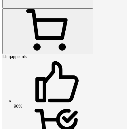
Linqappcards
90%