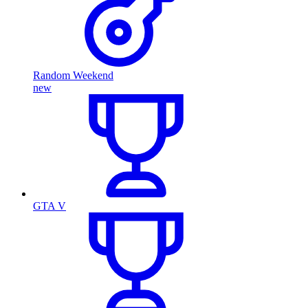
Random Weekend
new
GTA V