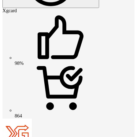
Xgcard
98%
864