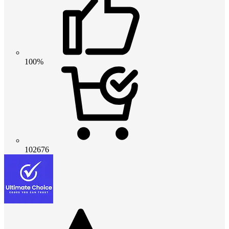
100%
102676