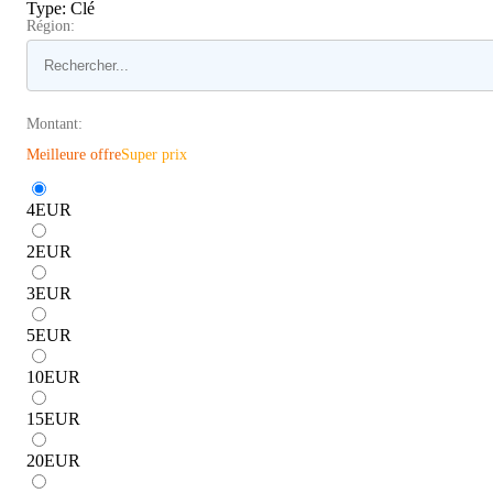
Type
:
Clé
Région:
Montant:
Meilleure offre
Super prix
4
EUR
2
EUR
3
EUR
5
EUR
10
EUR
15
EUR
20
EUR