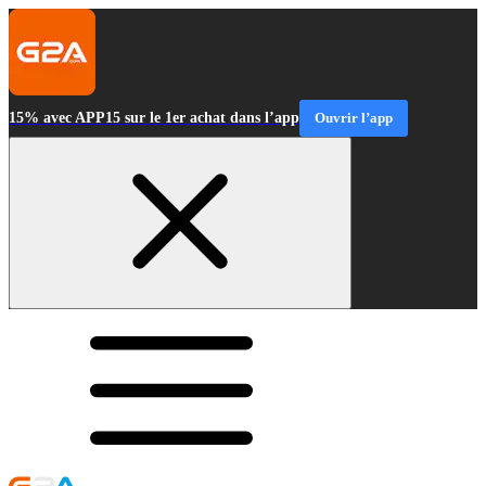
15% avec APP15 sur le 1er achat dans l’app
Ouvrir l’app