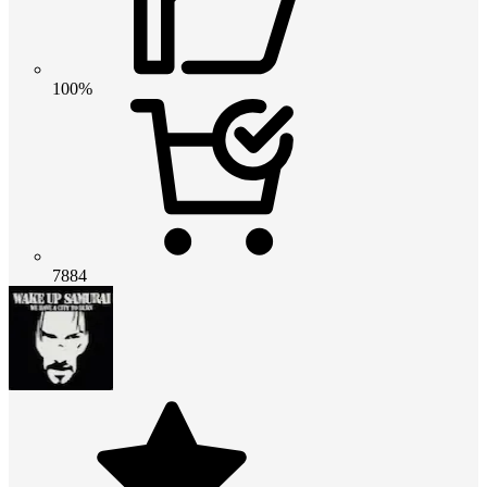
100%
7884