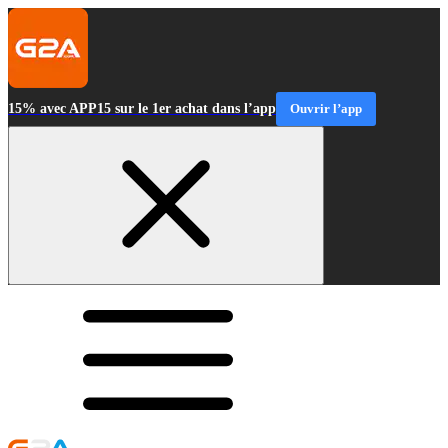
15% avec APP15 sur le 1er achat dans l’app
Ouvrir l’app