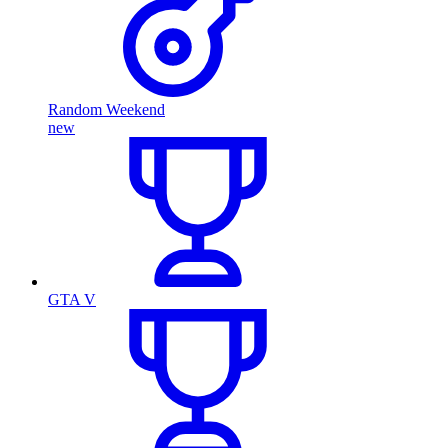
Random Weekend
new
GTA V