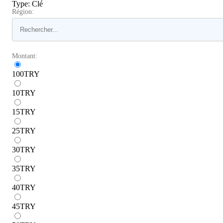
Type
:
Clé
Région:
Montant:
100
TRY
10
TRY
15
TRY
25
TRY
30
TRY
35
TRY
40
TRY
45
TRY