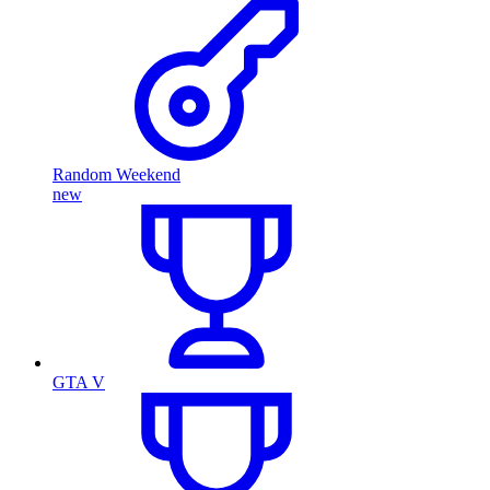
Random Weekend
new
GTA V