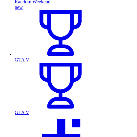
Random Weekend
new
GTA V
GTA V