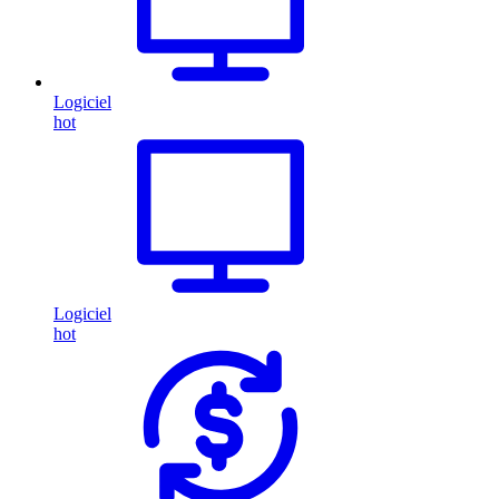
Logiciel
hot
Logiciel
hot