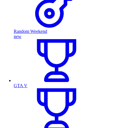
Random Weekend
new
GTA V