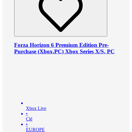
Forza Horizon 6 Premium Edition Pre-
Purchase (Xbox,PC) Xbox Series X/S, PC
Xbox Live
•
Clé
•
EUROPE