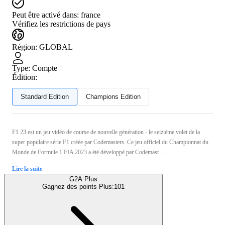
Peut être activé dans:
france
Vérifiez les restrictions de pays
Région
:
GLOBAL
Type
:
Compte
Édition:
Standard Edition
Champions Edition
F1 23 est un jeu vidéo de course de nouvelle génération - le seizième volet de la
super populaire série F1 créée par Codemasters. Ce jeu officiel du Championnat du
Monde de Formule 1 FIA 2023 a été développé par Codemast ...
Lire la suite
G2A Plus
Gagnez des points Plus:
101