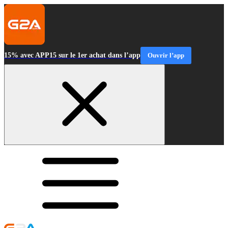
15% avec APP15 sur le 1er achat dans l’app
Ouvrir l’app