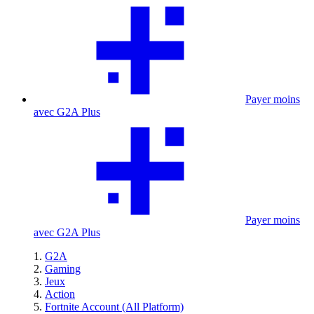
Payer moins
avec G2A Plus
Payer moins
avec G2A Plus
G2A
Gaming
Jeux
Action
Fortnite Account (All Platform)