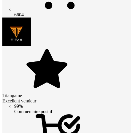
6604
Titangame
Excellent vendeur
99%
Commentaire positif