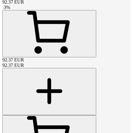
92.37
EUR
-
3
%
92.37
EUR
92.37
EUR