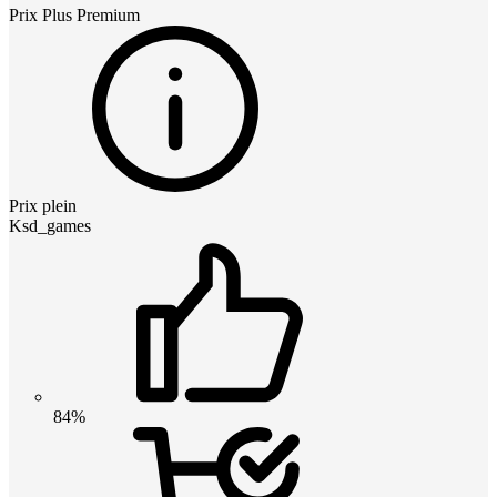
Prix
Plus Premium
Prix plein
Ksd_games
84%