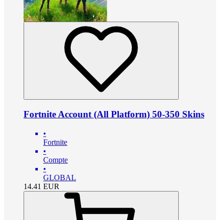
Fortnite Account (All Platform) 50-350 Skins
•
Fortnite
•
Compte
•
GLOBAL
14.41
EUR