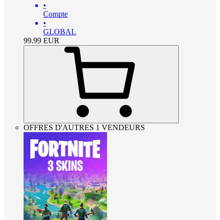
•
Compte
•
GLOBAL
99.99
EUR
OFFRES D'AUTRES 1 VENDEURS