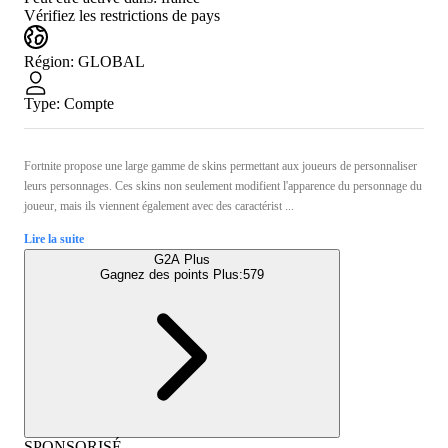
Vérifiez les restrictions de pays
Région
:
GLOBAL
Type
:
Compte
Fortnite propose une large gamme de skins permettant aux joueurs de personnaliser
leurs personnages. Ces skins non seulement modifient l'apparence du personnage du
joueur, mais ils viennent également avec des caractérist ...
Lire la suite
G2A Plus
Gagnez des points Plus:
579
SPONSORISÉ