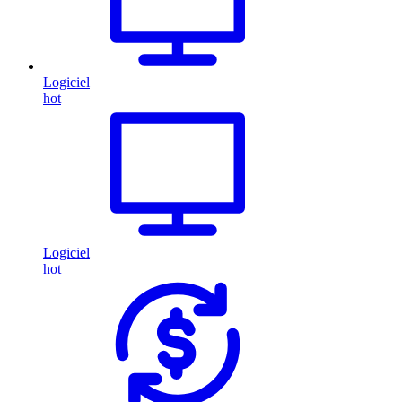
Logiciel
hot
Logiciel
hot