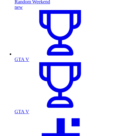
Random Weekend
new
GTA V
GTA V