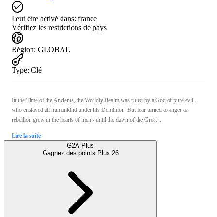
Peut être activé dans:
france
Vérifiez les restrictions de pays
Région
:
GLOBAL
Type
:
Clé
In the Time of the Ancients, the Worldly Realm was ruled by a God of pure evil,
who enslaved all humankind under his Dominion. But fear turned to anger as
rebellion grew in the hearts of men - until the dawn of the Great ...
Lire la suite
G2A Plus
Gagnez des points Plus:
26