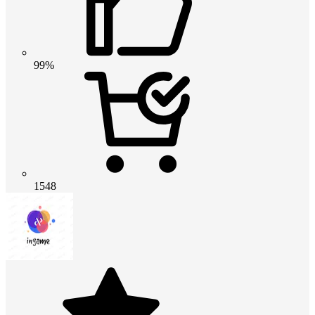
99%
1548