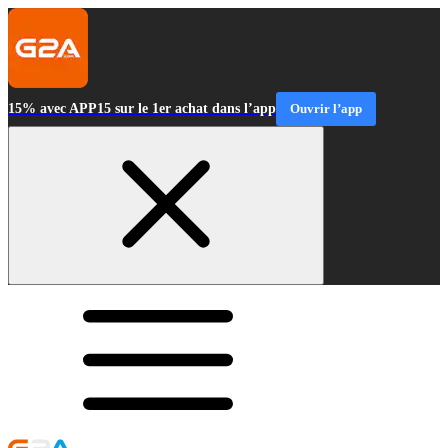
15% avec APP15 sur le 1er achat dans l’app
Ouvrir l’app