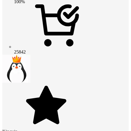
100%
25842