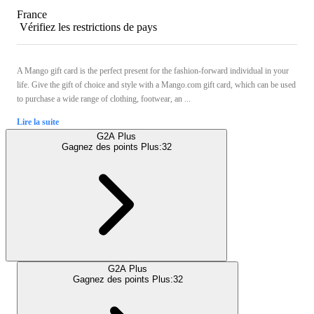
France
Vérifiez les restrictions de pays
A Mango gift card is the perfect present for the fashion-forward individual in your
life. Give the gift of choice and style with a Mango.com gift card, which can be used
to purchase a wide range of clothing, footwear, an ...
Lire la suite
G2A Plus
Gagnez des points Plus:
32
G2A Plus
Gagnez des points Plus:
32