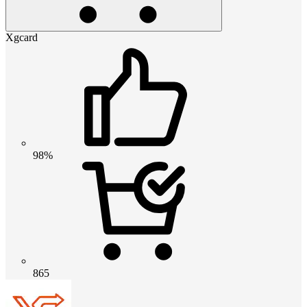
Xgcard
98%
865