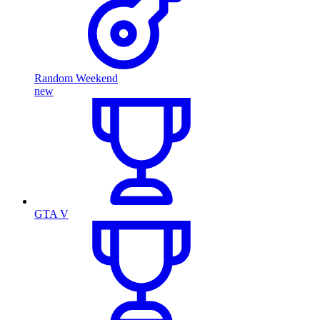
Random Weekend
new
GTA V