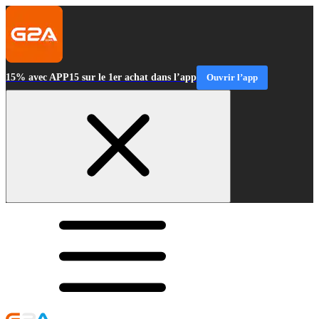
15% avec APP15 sur le 1er achat dans l’app
Ouvrir l’app