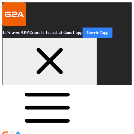
15% avec APP15 sur le 1er achat dans l’app
Ouvrir l’app