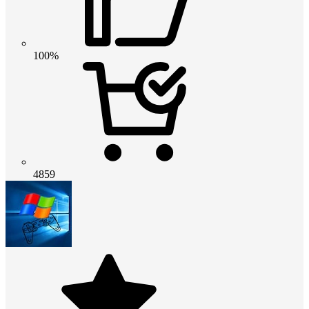
100%
4859