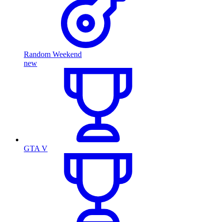
Random Weekend
new
GTA V