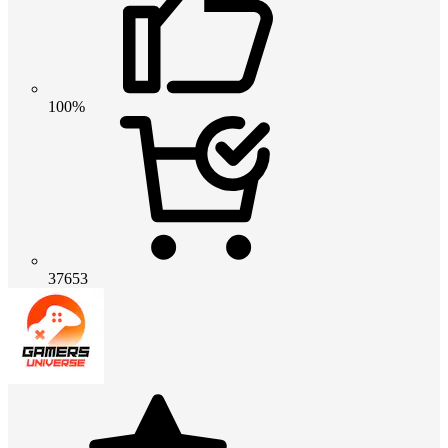
100%
37653