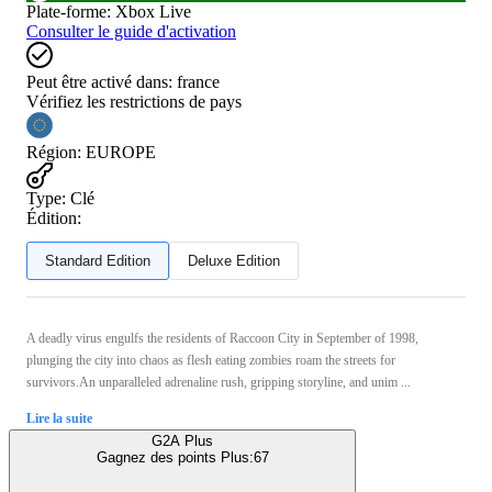
Plate-forme
:
Xbox Live
Consulter le guide d'activation
Peut être activé dans:
france
Vérifiez les restrictions de pays
Région
:
EUROPE
Type
:
Clé
Édition:
Standard Edition
Deluxe Edition
A deadly virus engulfs the residents of Raccoon City in September of 1998,
plunging the city into chaos as flesh eating zombies roam the streets for
survivors.An unparalleled adrenaline rush, gripping storyline, and unim ...
Lire la suite
G2A Plus
Gagnez des points Plus:
67