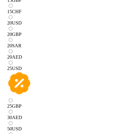
15
GBP
15
CHF
20
USD
20
GBP
20
SAR
20
AED
25
USD
25
GBP
30
AED
50
USD