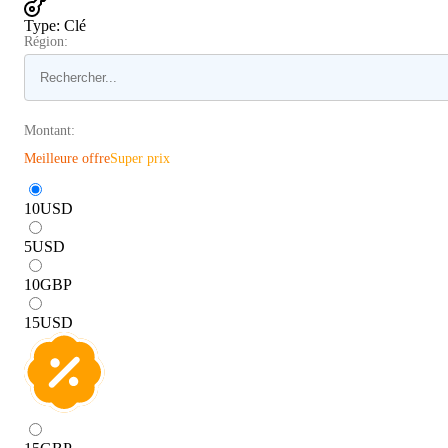
Type
:
Clé
Région:
Montant:
Meilleure offre
Super prix
10
USD
5
USD
10
GBP
15
USD