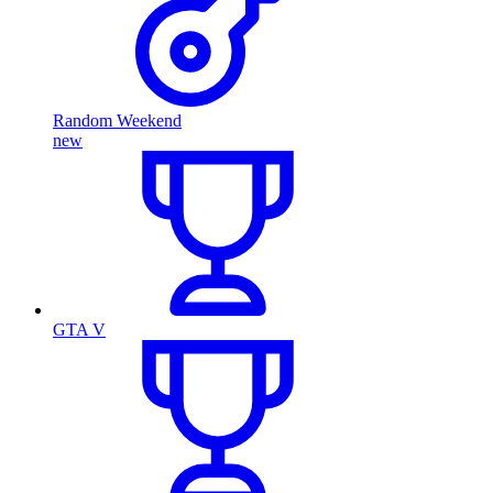
Random Weekend
new
GTA V