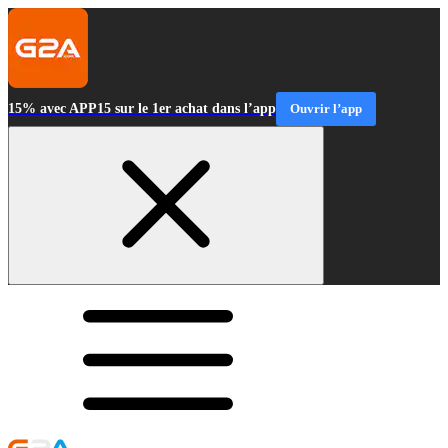
15% avec APP15 sur le 1er achat dans l’app
Ouvrir l’app