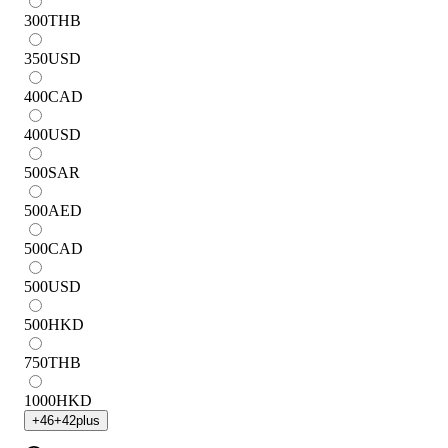
300
THB
350
USD
400
CAD
400
USD
500
SAR
500
AED
500
CAD
500
USD
500
HKD
750
THB
1000
HKD
+
46
+
42
plus