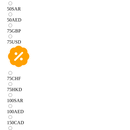
50
SAR
50
AED
75
GBP
75
USD
75
CHF
75
HKD
100
SAR
100
AED
150
CAD