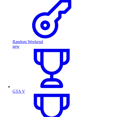
Random Weekend
new
GTA V