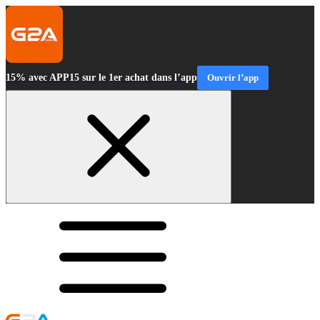
15% avec APP15 sur le 1er achat dans l’app
Ouvrir l’app