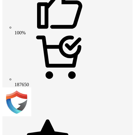
100%
187650