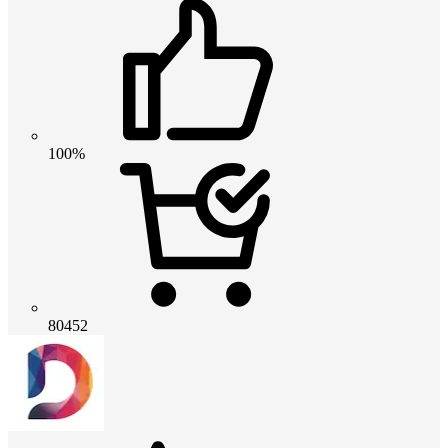
100%
80452