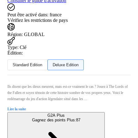
Consulter le guide d'activation
Peut être activé dans:
france
Vérifiez les restrictions de pays
Région
:
GLOBAL
Type
:
Clé
Édition:
Standard Edition
Deluxe Edition
Ils disent que les dieux meurent, mais est-ce vraiment le cas ? Jouez à The Lords of
the Fallen et soyez témoin de cette histoire sombre de vos propres yeux. Voici le
redémarrage du jeu d'action légendaire situé dans les ...
Lire la suite
G2A Plus
Gagnez des points Plus:
87