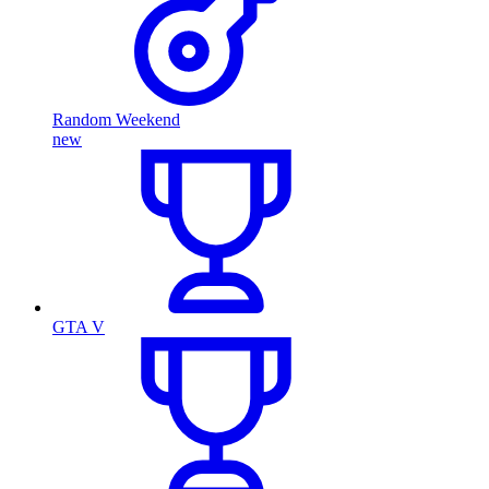
Random Weekend
new
GTA V