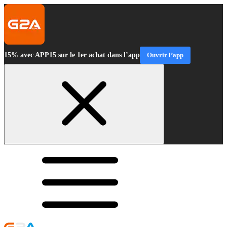
15% avec APP15 sur le 1er achat dans l’app
Ouvrir l’app