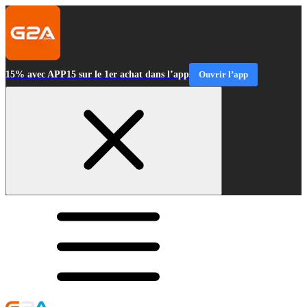
15% avec APP15 sur le 1er achat dans l’app
Ouvrir l’app