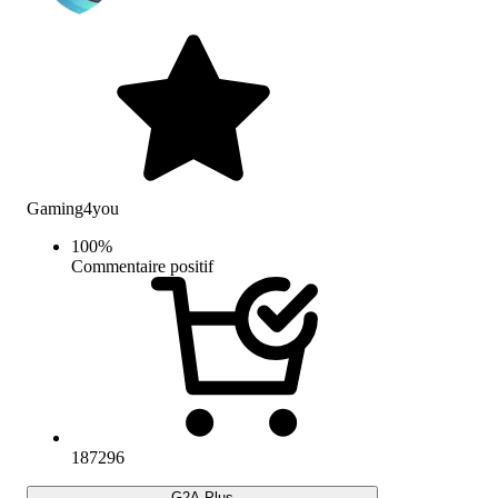
Gaming4you
100
%
Commentaire positif
187296
G2A Plus