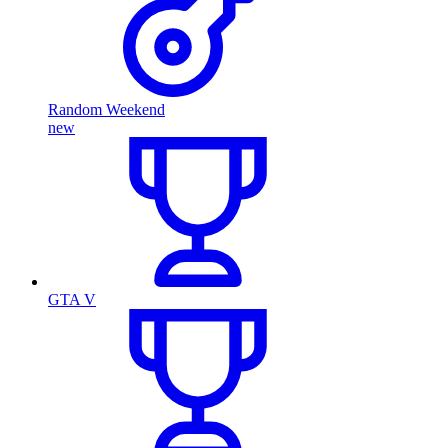
Random Weekend
new
GTA V