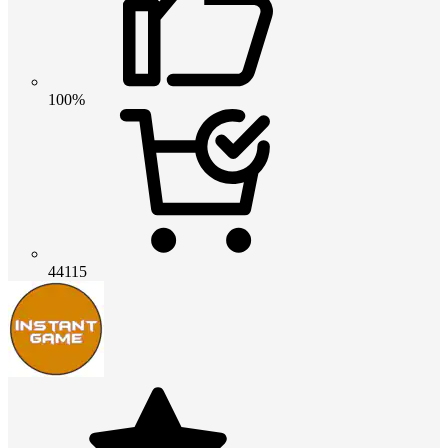
100%
44115