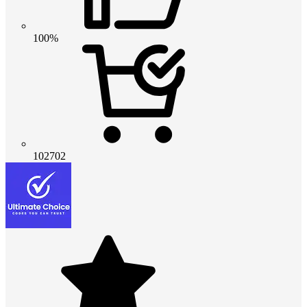
100%
102702