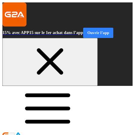
15% avec APP15 sur le 1er achat dans l’app
Ouvrir l’app