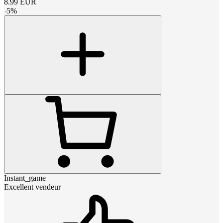
8.99
EUR
-
5
%
Instant_game
Excellent vendeur