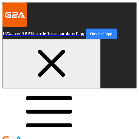
15% avec APP15 sur le 1er achat dans l’app
Ouvrir l’app