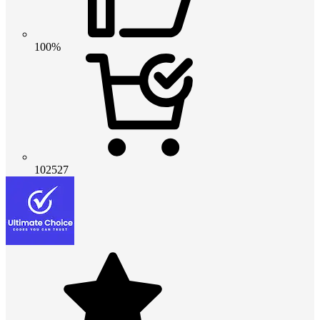
100%
102527