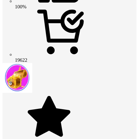
100%
19622