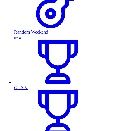
Random Weekend
new
GTA V