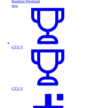
Random Weekend
new
GTA V
GTA V