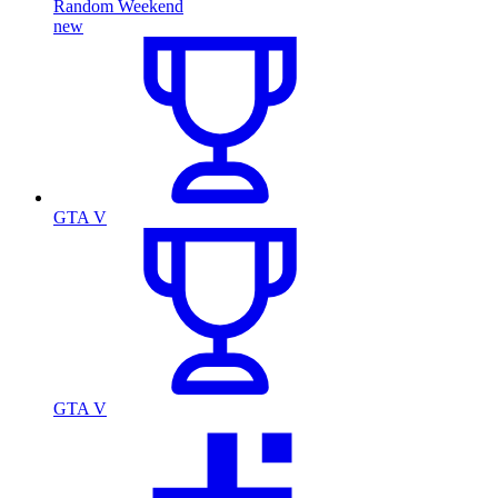
Random Weekend
new
GTA V
GTA V