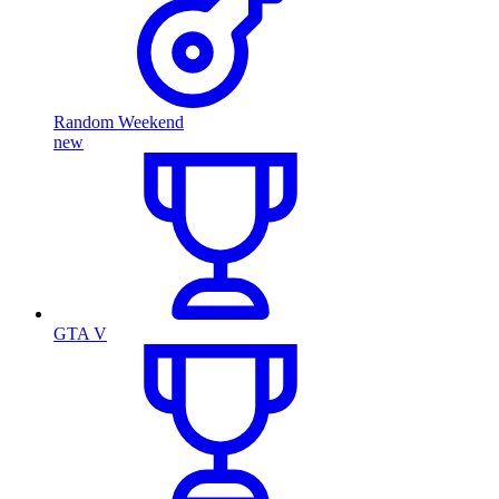
Random Weekend
new
GTA V