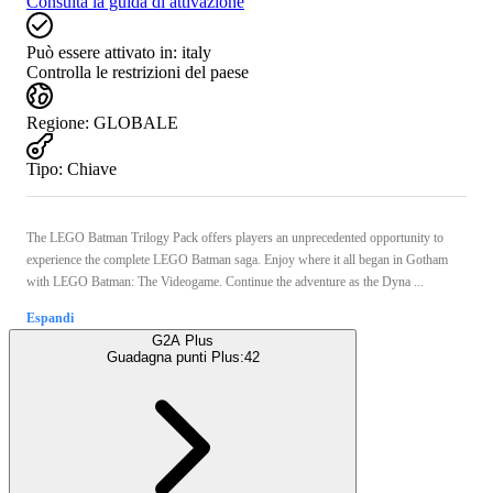
Consulta la guida di attivazione
Può essere attivato in:
italy
Controlla le restrizioni del paese
Regione
:
GLOBALE
Tipo
:
Chiave
The LEGO Batman Trilogy Pack offers players an unprecedented opportunity to
experience the complete LEGO Batman saga. Enjoy where it all began in Gotham
with LEGO Batman: The Videogame. Continue the adventure as the Dyna ...
Espandi
G2A Plus
Guadagna punti Plus:
42