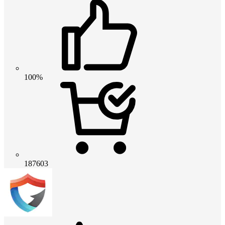
100%
187603