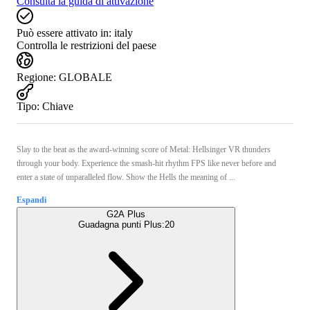
Consulta la guida di attivazione
Può essere attivato in:
italy
Controlla le restrizioni del paese
Regione
:
GLOBALE
Tipo
:
Chiave
Slay to the beat as the award-winning score of Metal: Hellsinger VR thunders
through your body. Experience the smash-hit rhythm FPS like never before and
enter a state of unparalleled flow. Show the Hells the meaning of ...
Espandi
G2A Plus
Guadagna punti Plus:
20