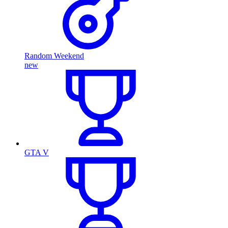
Random Weekend
new
GTA V