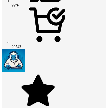
99%
29743