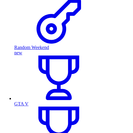
Random Weekend
new
GTA V