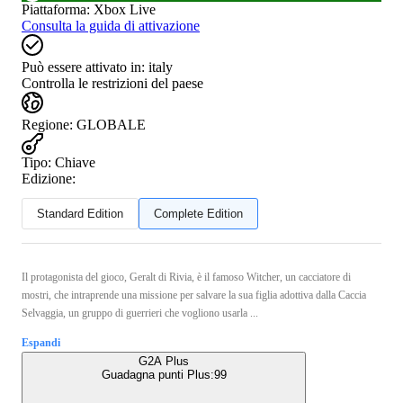
Piattaforma
:
Xbox Live
Consulta la guida di attivazione
Può essere attivato in:
italy
Controlla le restrizioni del paese
Regione
:
GLOBALE
Tipo
:
Chiave
Edizione:
Standard Edition
Complete Edition
Il protagonista del gioco, Geralt di Rivia, è il famoso Witcher, un cacciatore di
mostri, che intraprende una missione per salvare la sua figlia adottiva dalla Caccia
Selvaggia, un gruppo di guerrieri che vogliono usarla ...
Espandi
G2A Plus
Guadagna punti Plus:
99