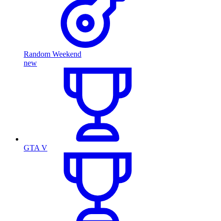
Random Weekend
new
GTA V