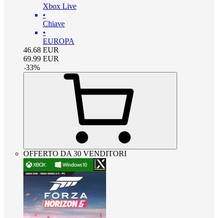
Xbox Live
•
Chiave
•
EUROPA
46.68
EUR
69.99
EUR
-
33
%
OFFERTO DA 30 VENDITORI