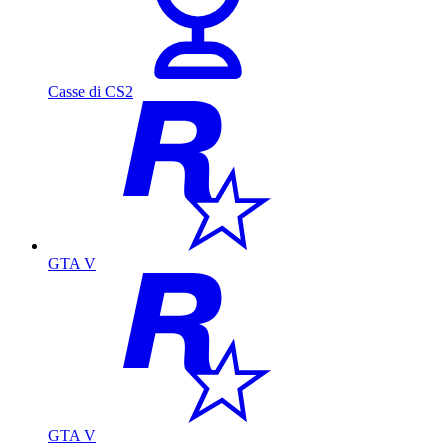
Casse di CS2
GTA V
GTA V