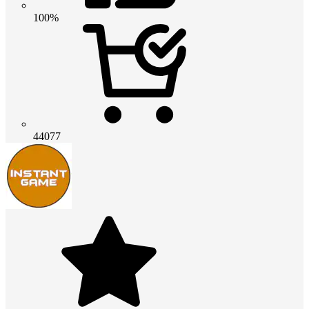
100%
44077