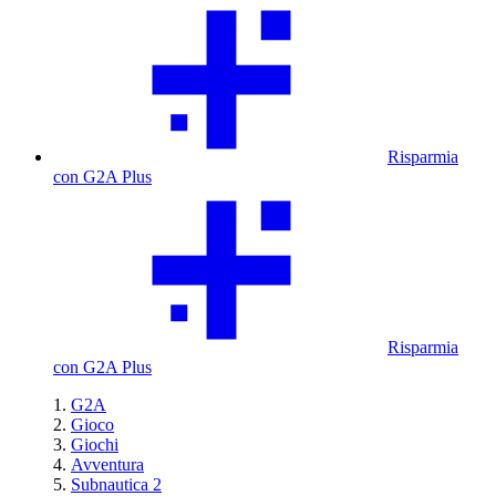
Risparmia
con G2A Plus
Risparmia
con G2A Plus
G2A
Gioco
Giochi
Avventura
Subnautica 2