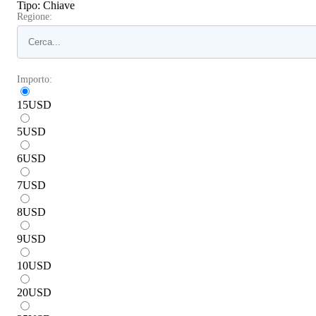
Tipo
:
Chiave
Regione:
Importo:
15
USD
5
USD
6
USD
7
USD
8
USD
9
USD
10
USD
20
USD