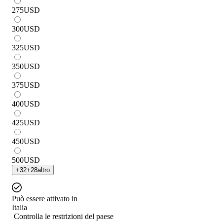
275
USD
300
USD
325
USD
350
USD
375
USD
400
USD
425
USD
450
USD
500
USD
+
32
+
28
altro
Può essere attivato in
Italia
Controlla le restrizioni del paese