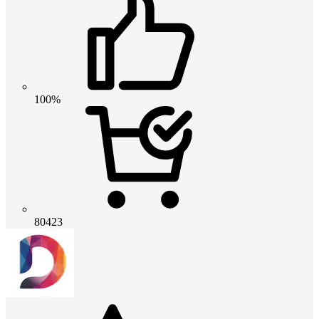
100%
80423