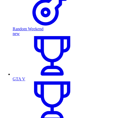
Random Weekend
new
GTA V