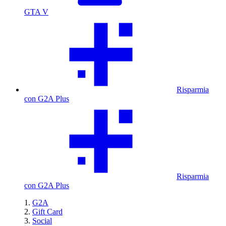
GTA V
Risparmia
con G2A Plus
Risparmia
con G2A Plus
G2A
Gift Card
Social