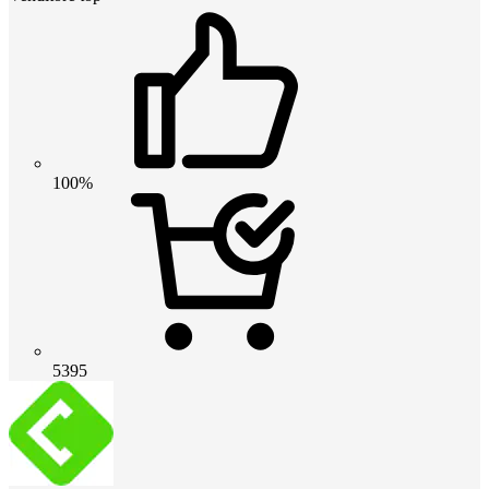
100%
5395