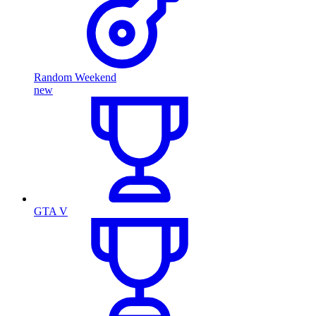
Random Weekend
new
GTA V