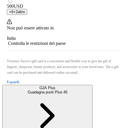
500
USD
+
6
+
2
altro
Non può essere attivato in
Italia
Controlla le restrizioni del paese
Victoria's Secret e-gift card is a convenient and flexible way to give the gift of
lingerie, sleepwear, beauty products, and accessories to your loved ones. The e-gift
card can be purchased and delivered online via email ...
Espandi
G2A Plus
Guadagna punti Plus:
45