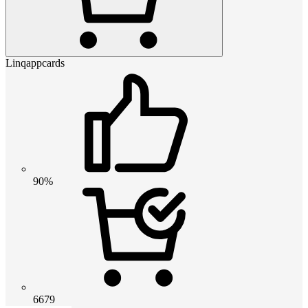
Linqappcards
90%
6679