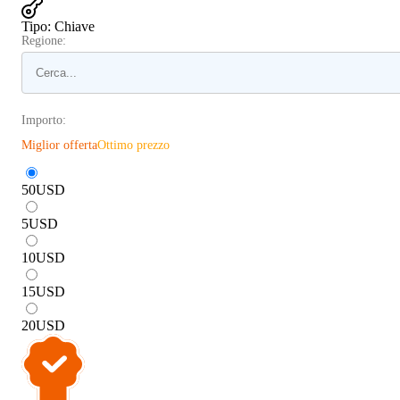
Tipo
:
Chiave
Regione:
Importo:
Miglior offerta
Ottimo prezzo
50
USD
5
USD
10
USD
15
USD
20
USD