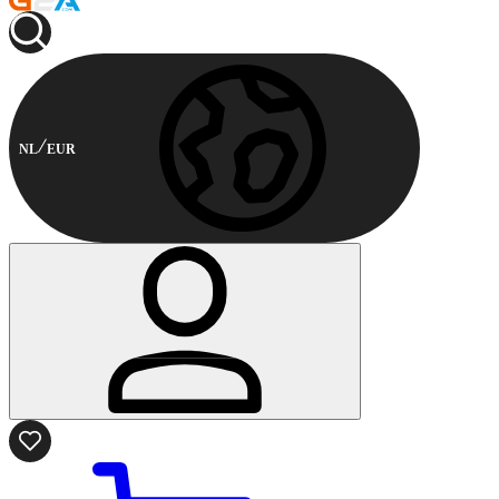
NL
EUR