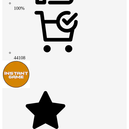
100%
44108