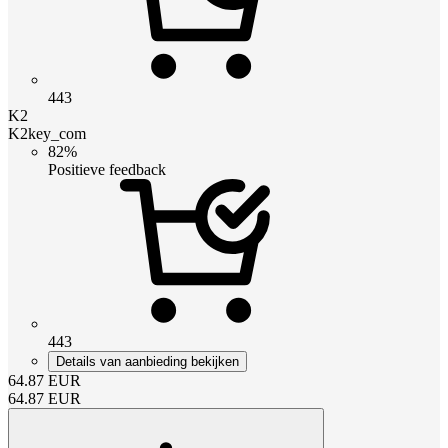
443
K2
K2key_com
82%
Positieve feedback
443
Details van aanbieding bekijken
64.87
EUR
64.87
EUR