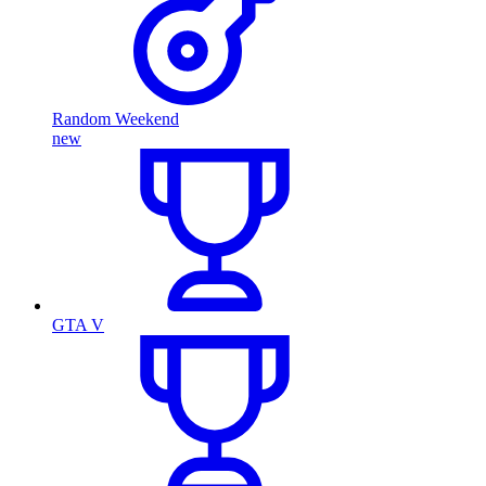
Random Weekend
new
GTA V