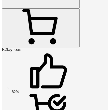
K2key_com
82%