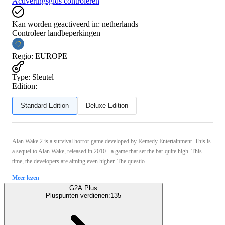
Activeringsgids controleren
Kan worden geactiveerd in:
netherlands
Controleer landbeperkingen
Regio
:
EUROPE
Type
:
Sleutel
Edition:
Standard Edition
Deluxe Edition
Alan Wake 2 is a survival horror game developed by Remedy Entertainment. This is
a sequel to Alan Wake, released in 2010 - a game that set the bar quite high. This
time, the developers are aiming even higher. The questio ...
Meer lezen
G2A Plus
Pluspunten verdienen:
135