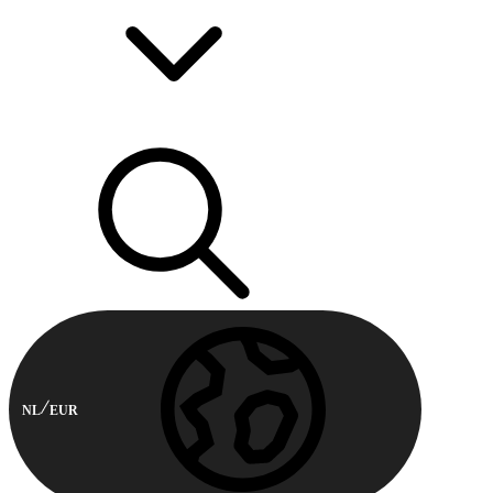
NL
EUR