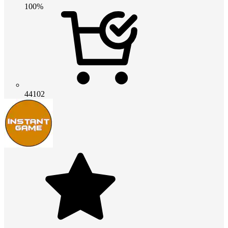
100%
44102