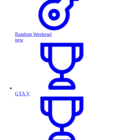
Random Weekend
new
GTA V