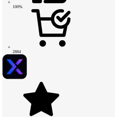
100%
2884