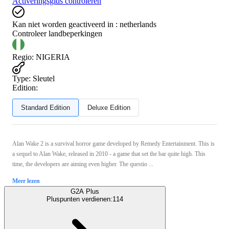
Activeringsgids controleren
Kan niet worden geactiveerd in :
netherlands
Controleer landbeperkingen
Regio
:
NIGERIA
Type
:
Sleutel
Edition:
Standard Edition
Deluxe Edition
Alan Wake 2 is a survival horror game developed by Remedy Entertainment. This is
a sequel to Alan Wake, released in 2010 - a game that set the bar quite high. This
time, the developers are aiming even higher. The questio ...
Meer lezen
G2A Plus
Pluspunten verdienen:
114