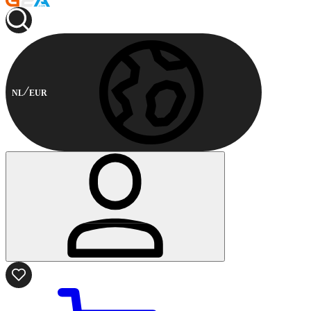
NL
EUR