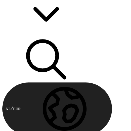
NL
EUR