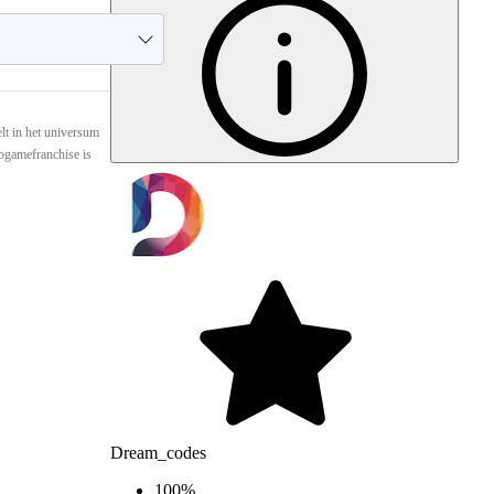
elt in het universum
ogamefranchise is
Dream_codes
100
%