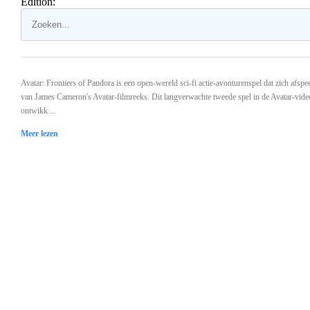
Edition:
Avatar: Frontiers of Pandora is een open-wereld sci-fi actie-avonturenspel dat zich afspe
van James Cameron's Avatar-filmreeks. Dit langverwachte tweede spel in de Avatar-vide
ontwikk ...
Meer lezen