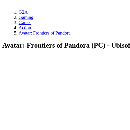
G2A
Gaming
Games
Action
Avatar: Frontiers of Pandora
Avatar: Frontiers of Pandora (PC) - Ubis