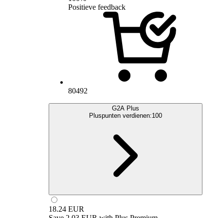
Positieve feedback
80492
G2A Plus
Pluspunten verdienen:
100
18.24
EUR
Save
2.03 EUR
with
Plus Premium