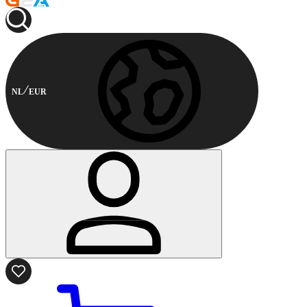
NL
EUR