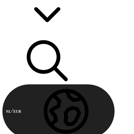
NL
EUR