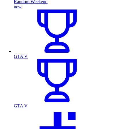
Random Weekend
new
GTA V
GTA V