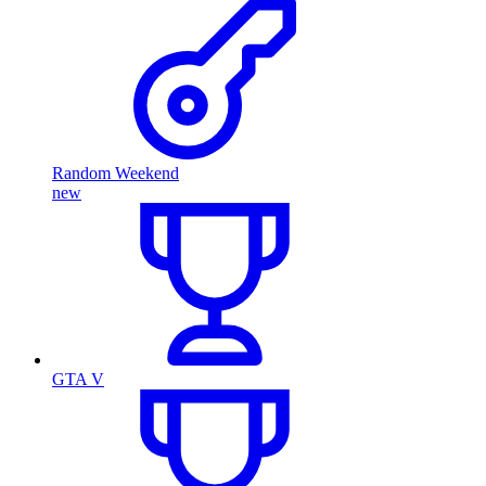
Random Weekend
new
GTA V