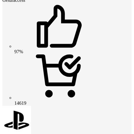
Geturaccess
97%
14619