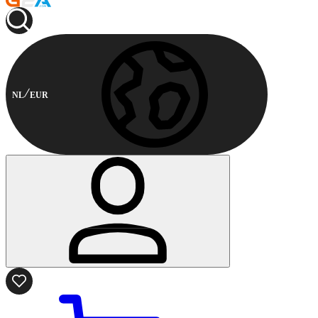
NL
EUR