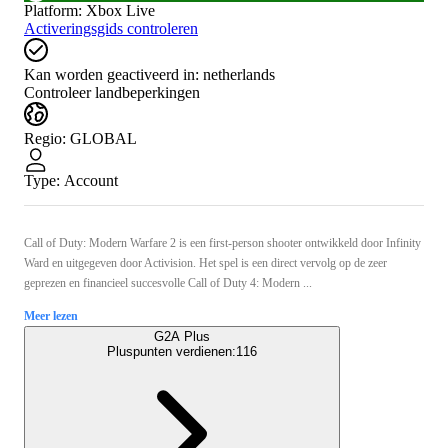
Platform
:
Xbox Live
Activeringsgids controleren
Kan worden geactiveerd in:
netherlands
Controleer landbeperkingen
Regio
:
GLOBAL
Type
:
Account
Call of Duty: Modern Warfare 2 is een first-person shooter ontwikkeld door Infinity
Ward en uitgegeven door Activision. Het spel is een direct vervolg op de zeer
geprezen en financieel succesvolle Call of Duty 4: Modern ...
Meer lezen
G2A Plus
Pluspunten verdienen:
116