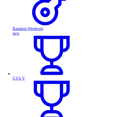
Random Weekend
new
GTA V