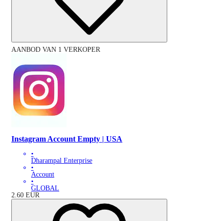
AANBOD VAN 1 VERKOPER
Instagram Account Empty | USA
•
Dharampal Enterprise
•
Account
•
GLOBAL
2.60
EUR