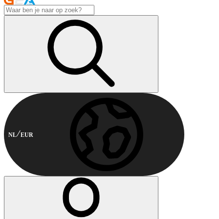
NL
EUR