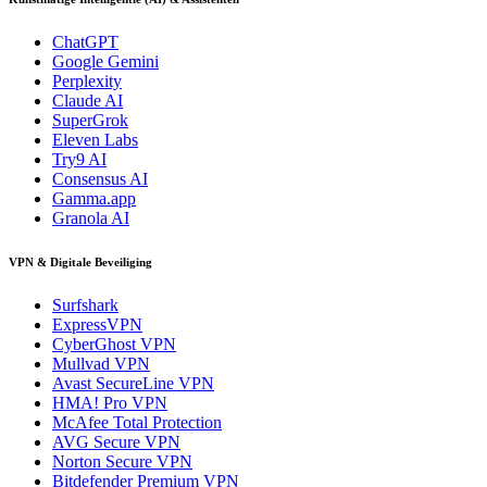
ChatGPT
Google Gemini
Perplexity
Claude AI
SuperGrok
Eleven Labs
Try9 AI
Consensus AI
Gamma.app
Granola AI
VPN & Digitale Beveiliging
Surfshark
ExpressVPN
CyberGhost VPN
Mullvad VPN
Avast SecureLine VPN
HMA! Pro VPN
McAfee Total Protection
AVG Secure VPN
Norton Secure VPN
Bitdefender Premium VPN